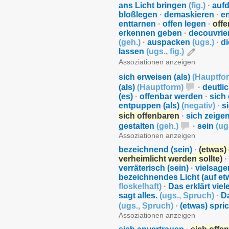
ans Licht bringen
(
fig.
)
·
auf
bloßlegen
·
demaskieren
·
en
enttarnen
·
offen legen
·
off
erkennen geben
·
decouvrie
(
geh.
)
·
auspacken
(
ugs.
)
·
d
lassen
(
ugs.
,
fig.
)
Assoziationen anzeigen
sich erweisen (als)
(
Hauptfo
(als)
(
Hauptform
)
·
deutli
(es)
·
offenbar werden
·
sich 
entpuppen (als)
(
negativ
)
·
s
sich offenbaren
·
sich zeige
gestalten
(
geh.
)
·
sein
(
ug
Assoziationen anzeigen
bezeichnend (sein)
·
(etwas)
verheimlicht werden sollte)
·
verräterisch (sein)
·
vielsage
bezeichnendes Licht (auf et
floskelhaft
)
·
Das erklärt viel
sagt alles.
(
ugs.
,
Spruch
)
·
Da
(
ugs.
,
Spruch
)
·
(etwas) spr
Assoziationen anzeigen