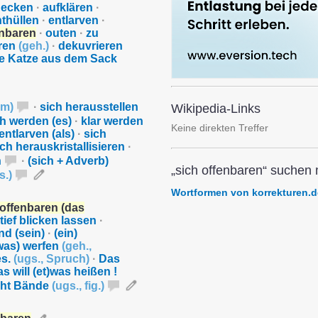
decken
·
aufklären
·
thüllen
·
entlarven
·
enbaren
·
outen
·
zu
ren
(
geh.
)
·
dekuvrieren
ie Katze aus dem Sack
rm
)
·
sich herausstellen
Wikipedia-Links
ch werden (es)
·
klar werden
Keine direkten Treffer
entlarven (als)
·
sich
ich herauskristallisieren
·
n
·
(sich + Adverb)
„sich offenbaren“ suchen 
s.
)
Wortformen von korrekturen.d
 offenbaren (das
tief blicken lassen
·
nd (sein)
·
(ein)
was) werfen
(
geh.
,
es.
(
ugs.
,
Spruch
)
·
Das
s will (et)was heißen !
icht Bände
(
ugs.
,
fig.
)