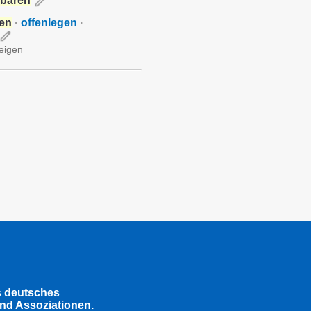
nbaren
ren
·
offenlegen
·
zeigen
s deutsches
nd Assoziationen.