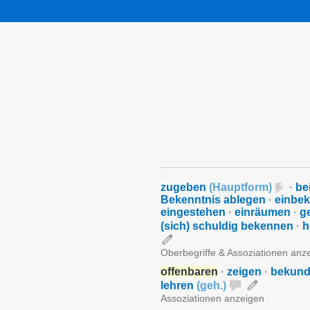
zugeben
(
Hauptform
)
·
be
Bekenntnis ablegen
·
einbe
eingestehen
·
einräumen
·
g
(sich) schuldig bekennen
·
h
Oberbegriffe & Assoziationen anz
offenbaren
·
zeigen
·
bekun
lehren
(
geh.
)
Assoziationen anzeigen