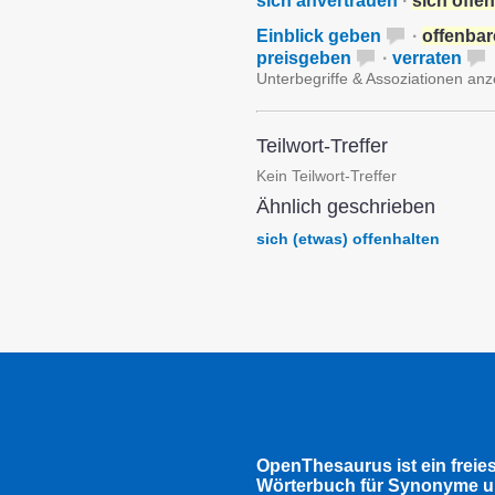
sich anvertrauen
·
sich offe
Einblick geben
·
offenba
preisgeben
·
verraten
Unterbegriffe & Assoziationen an
Teilwort-Treffer
Kein Teilwort-Treffer
Ähnlich geschrieben
sich (etwas) offenhalten
OpenThesaurus ist ein freie
Wörterbuch für Synonyme u