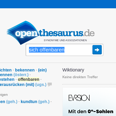
SYNONYME UND ASSOZIATIONEN
Wiktionary
ichten
·
bekennen
·
(ein)
kennen
(
österr.
)
·
Keine direkten Treffer
estehen
·
offenbaren
·
erausrücken (mit)
(
ugs.
)
eigen
den
(
geh.
)
·
kundtun
(
geh.
)
·