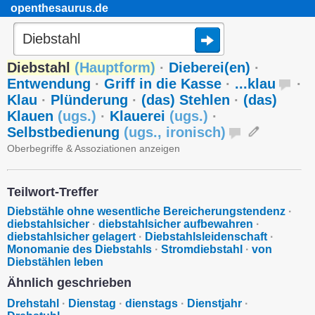
openthesaurus.de
Diebstahl
(
Hauptform
)
·
Dieberei(en)
·
Entwendung
·
Griff in die Kasse
·
...klau
·
Klau
·
Plünderung
·
(das) Stehlen
·
(das)
Klauen
(
ugs.
)
·
Klauerei
(
ugs.
)
·
Selbstbedienung
(
ugs.
,
ironisch
)
Oberbegriffe & Assoziationen anzeigen
Teilwort-Treffer
Diebstähle ohne wesentliche Bereicherungstendenz
·
diebstahlsicher
·
diebstahlsicher aufbewahren
·
diebstahlsicher gelagert
·
Diebstahlsleidenschaft
·
Monomanie des Diebstahls
·
Stromdiebstahl
·
von
Diebstählen leben
Ähnlich geschrieben
Drehstahl
·
Dienstag
·
dienstags
·
Dienstjahr
·