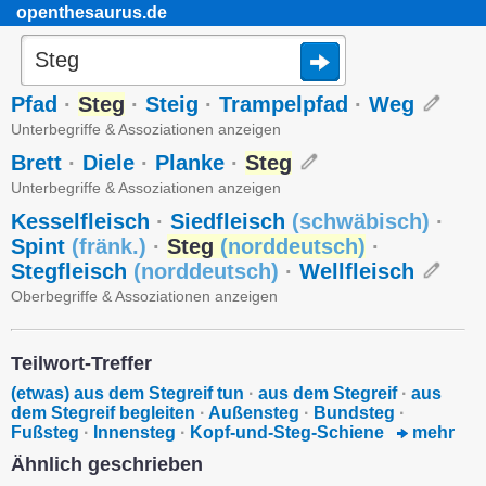
openthesaurus.de
Pfad
·
Steg
·
Steig
·
Trampelpfad
·
Weg
Unterbegriffe & Assoziationen anzeigen
Brett
·
Diele
·
Planke
·
Steg
Unterbegriffe & Assoziationen anzeigen
Kesselfleisch
·
Siedfleisch
(
schwäbisch
)
·
Spint
(
fränk.
)
·
Steg
(
norddeutsch
)
·
Stegfleisch
(
norddeutsch
)
·
Wellfleisch
Oberbegriffe & Assoziationen anzeigen
Teilwort-Treffer
(etwas) aus dem Stegreif tun
·
aus dem Stegreif
·
aus
dem Stegreif begleiten
·
Außensteg
·
Bundsteg
·
Fußsteg
·
Innensteg
·
Kopf-und-Steg-Schiene
mehr
Ähnlich geschrieben