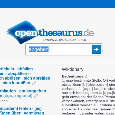
SYNONYME UND ASSOZIATIONEN
röckeln
·
abfallen
·
Wiktionary
ßen
·
absplittern
·
Bedeutungen:
ch ablösen
·
sich abreißen
1.
eine bestimmte Stelle, Ort v
·
sich losreißen
etwas lösen
3.
[übertragen]
eine
verlassen
4.
[ugs.]
los sein, sic
ablaufen
·
entlanggehen
·
aus sich herausgehen
6.
[ugs.|i
en
(
ugs.
,
regional
)
geht etwas ab: der Sache/Person
eigen
verschwinden, untergehen
8.
st
subtrahiert werden
10.
prüfend a
emandem) fehlen
·
(es)
von einer Hauptachse trennen
1
rfügen über
·
vermissen
bedauern, darunter leiden, dass