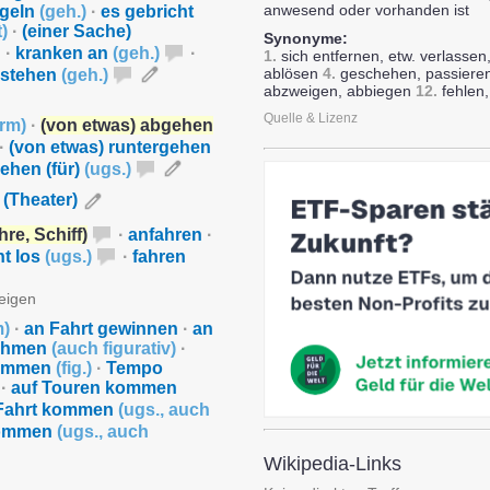
anwesend oder vorhanden ist
ngeln
(
geh.
)
·
es gebricht
t
)
·
(einer Sache)
Synonyme:
·
kranken an
(
geh.
)
·
1.
sich entfernen, etw. verlass
ablösen
4.
geschehen, passiere
 stehen
(
geh.
)
abzweigen, abbiegen
12.
fehlen,
Quelle & Lizenz
orm
)
·
(von etwas) abgehen
·
(von etwas) runtergehen
ehen (für)
(
ugs.
)
 (Theater)
re, Schiff)
·
anfahren
·
ht los
(
ugs.
)
·
fahren
zeigen
m
)
·
an Fahrt gewinnen
·
an
nehmen
(
auch figurativ
)
·
kommen
(
fig.
)
·
Tempo
·
auf Touren kommen
 Fahrt kommen
(
ugs.
,
auch
kommen
(
ugs.
,
auch
Wikipedia-Links