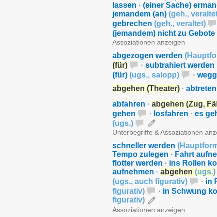
lassen
·
(einer Sache) erma
jemandem (an)
(
geh.
,
veralte
gebrechen
(
geh.
,
veraltet
)
(jemandem) nicht zu Gebote
Assoziationen anzeigen
abgezogen werden
(
Hauptf
(für)
·
subtrahiert werden
(für)
(
ugs.
,
salopp
)
·
wegg
abgehen (Theater)
·
abtreten
abfahren
·
abgehen (Zug, Fäh
gehen
·
losfahren
·
es ge
(
ugs.
)
Unterbegriffe & Assoziationen an
schneller werden
(
Hauptfor
Tempo zulegen
·
Fahrt auf
flotter werden
·
ins Rollen 
aufnehmen
·
abgehen
(
ugs.
)
(
ugs.
,
auch figurativ
)
·
in
figurativ
)
·
in Schwung 
figurativ
)
Assoziationen anzeigen