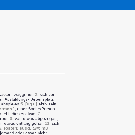
erlassen, weggehen
2.
sich von
n Ausbildungs-, Arbeitsplatz
h abspielen
5.
[ugs.]
aktiv sein,
ntrans.]
, einer Sache/Person
 fehlt dieses etwas
7.
erben
9.
von etwas abgezogen,
n etwas entlang gehen
11.
sich
2.
[österr.|südd.|t2=;|mD]
 jemand oder etwas nicht