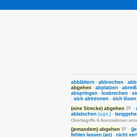
abblättern
·
abbrechen
·
abb
abgehen
·
abplatzen
·
abrei
abspringen
·
losbrechen
·
si
·
sich abtrennen
·
sich lösen
(eine Strecke) abgehen
·
ablatschen
(
ugs.
)
·
langgeh
Oberbegriffe & Assoziationen anz
(jemandem) abgehen
·
(j
fehlen lassen (an)
·
nicht ve