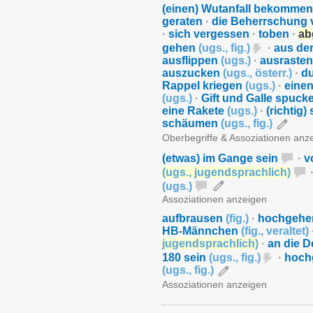
(einen) Wutanfall bekomme
geraten
·
die Beherrschung v
·
sich vergessen
·
toben
·
ab
gehen
(
ugs.
,
fig.
)
·
aus de
ausflippen
(
ugs.
)
·
ausraste
auszucken
(
ugs.
,
österr.
)
·
d
Rappel kriegen
(
ugs.
)
·
einen
(
ugs.
)
·
Gift und Galle spuck
eine Rakete
(
ugs.
)
·
(richtig)
schäumen
(
ugs.
,
fig.
)
Oberbegriffe & Assoziationen anz
(etwas) im Gange sein
·
v
(
ugs.
,
jugendsprachlich
)
(
ugs.
)
Assoziationen anzeigen
aufbrausen
(
fig.
)
·
hochgeh
HB-Männchen
(
fig.
,
veraltet
)
jugendsprachlich
)
·
an die 
180 sein
(
ugs.
,
fig.
)
·
hoch
(
ugs.
,
fig.
)
Assoziationen anzeigen