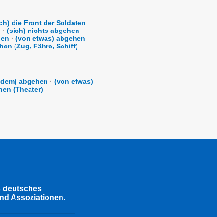
lich) die Front der Soldaten
n
·
(sich) nichts abgehen
hen
·
(von etwas) abgehen
en (Zug, Fähre, Schiff)
ndem) abgehen
·
(von etwas)
hen (Theater)
s deutsches
nd Assoziationen.