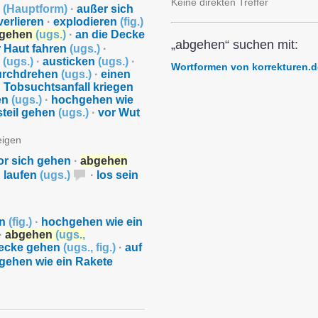
Keine direkten Treffer
n
(
Hauptform
)
·
außer sich
erlieren
·
explodieren
(
fig.
)
gehen
(
ugs.
)
·
an die Decke
„abgehen“ suchen mit:
r Haut fahren
(
ugs.
)
·
n
(
ugs.
)
·
austicken
(
ugs.
)
·
Wortformen von korrekturen.d
urchdrehen
(
ugs.
)
·
einen
 Tobsuchtsanfall kriegen
en
(
ugs.
)
·
hochgehen wie
 steil gehen
(
ugs.
)
·
vor Wut
eigen
or sich gehen
·
abgehen
·
laufen
(
ugs.
)
·
los sein
en
(
fig.
)
·
hochgehen wie ein
·
abgehen
(
ugs.
,
Decke gehen
(
ugs.
,
fig.
)
·
auf
gehen wie ein Rakete