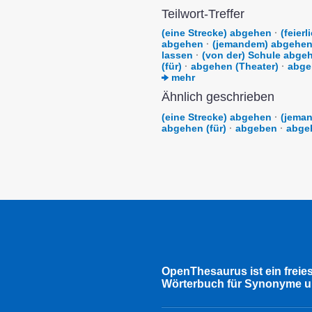
Teilwort-Treffer
(eine Strecke) abgehen
·
(feier
abgehen
·
(jemandem) abgehe
lassen
·
(von der) Schule abge
(für)
·
abgehen (Theater)
·
abgeh
mehr
Ähnlich geschrieben
(eine Strecke) abgehen
·
(jema
abgehen (für)
·
abgeben
·
abge
OpenThesaurus ist ein freie
Wörterbuch für Synonyme u