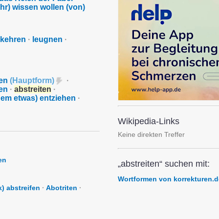
hr) wissen wollen (von)
rkehren
·
leugnen
·
nen
(
Hauptform
)
·
en
·
abstreiten
·
em etwas) entziehen
·
Wikipedia-Links
Keine direkten Treffer
en
„abstreiten“ suchen mit:
Wortformen von korrekturen.d
) abstreifen
·
Abotriten
·