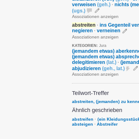
verweisen
(
geh.
)
·
nichts (me
(
ugs.
)
Assoziationen anzeigen
abstreiten
·
ins Gegenteil ve
negieren
·
verneinen
Assoziationen anzeigen
KATEGORIEN:
Jura
(jemandem etwas) aberken
(jemandem etwas) absprech
delegitimieren
(
lat.
)
·
(jemand
abjudizieren
(
geh.
,
lat.
)
Assoziationen anzeigen
Teilwort-Treffer
abstreiten, (jemanden) zu kenn
Ähnlich geschrieben
abstreifen
·
(ein Kleidungsstück
absteigen
·
Abstreifer