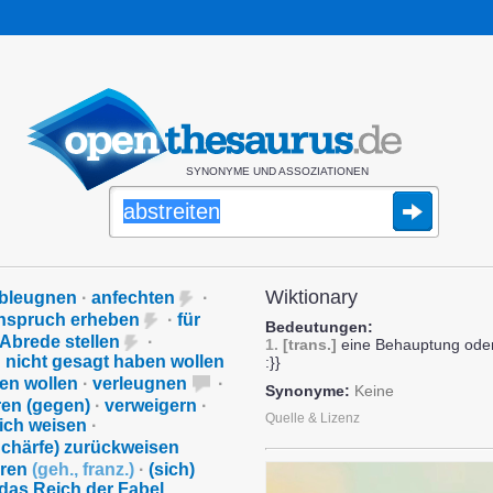
SYNONYME UND ASSOZIATIONEN
Wiktionary
bleugnen
·
anfechten
·
nspruch erheben
·
für
Bedeutungen:
 Abrede stellen
·
1.
[trans.]
eine Behauptung oder
·
nicht gesagt haben wollen
:}}
en wollen
·
verleugnen
·
Synonyme:
Keine
ren (gegen)
·
verweigern
·
Quelle & Lizenz
ich weisen
·
 Schärfe) zurückweisen
eren
(
geh.
,
franz.
)
·
(sich)
 das Reich der Fabel