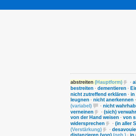
abstreiten
(
Hauptform
)
·
a
bestreiten
·
dementieren
·
Ei
nicht zutreffend erklären
·
in
leugnen
·
nicht anerkennen
(
variabel
)
·
nicht wahrhab
verneinen
·
(sich) verwah
von der Hand weisen
·
von s
widersprechen
·
(in aller
(
Verstärkung
)
·
desavoui
distanzieren (von)
(
geh.
)
·
in