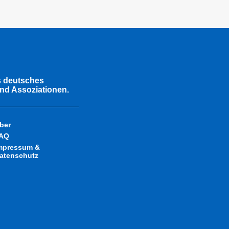
s deutsches
nd Assoziationen.
ber
AQ
mpressum &
atenschutz