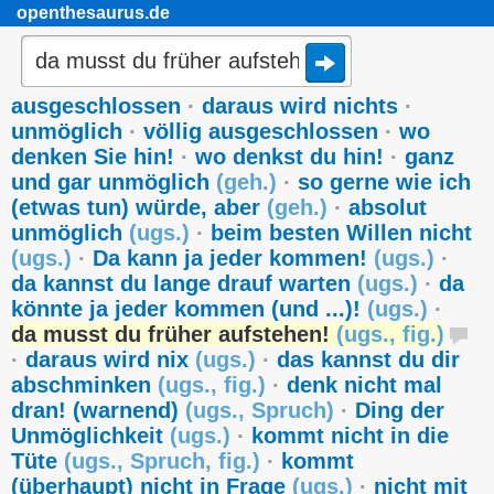
openthesaurus.de
ausgeschlossen
·
daraus wird nichts
·
unmöglich
·
völlig ausgeschlossen
·
wo
denken Sie hin!
·
wo denkst du hin!
·
ganz
und gar unmöglich
(
geh.
)
·
so gerne wie ich
(etwas tun) würde, aber
(
geh.
)
·
absolut
unmöglich
(
ugs.
)
·
beim besten Willen nicht
(
ugs.
)
·
Da kann ja jeder kommen!
(
ugs.
)
·
da kannst du lange drauf warten
(
ugs.
)
·
da
könnte ja jeder kommen (und ...)!
(
ugs.
)
·
da musst du früher aufstehen!
(
ugs.
,
fig.
)
·
daraus wird nix
(
ugs.
)
·
das kannst du dir
abschminken
(
ugs.
,
fig.
)
·
denk nicht mal
dran! (warnend)
(
ugs.
,
Spruch
)
·
Ding der
Unmöglichkeit
(
ugs.
)
·
kommt nicht in die
Tüte
(
ugs.
,
Spruch
,
fig.
)
·
kommt
(überhaupt) nicht in Frage
(
ugs.
)
·
nicht mit