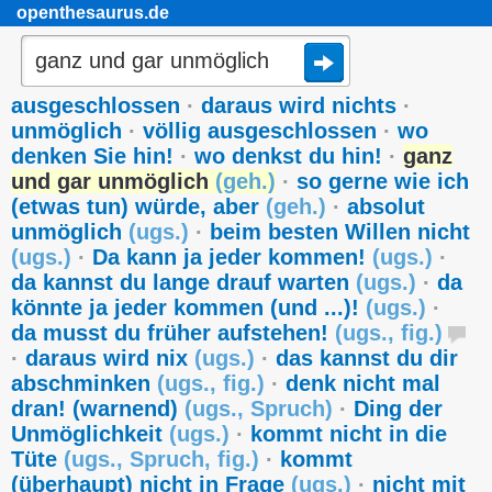
openthesaurus.de
ausgeschlossen
·
daraus wird nichts
·
unmöglich
·
völlig ausgeschlossen
·
wo
denken Sie hin!
·
wo denkst du hin!
·
ganz
und gar unmöglich
(
geh.
)
·
so gerne wie ich
(etwas tun) würde, aber
(
geh.
)
·
absolut
unmöglich
(
ugs.
)
·
beim besten Willen nicht
(
ugs.
)
·
Da kann ja jeder kommen!
(
ugs.
)
·
da kannst du lange drauf warten
(
ugs.
)
·
da
könnte ja jeder kommen (und ...)!
(
ugs.
)
·
da musst du früher aufstehen!
(
ugs.
,
fig.
)
·
daraus wird nix
(
ugs.
)
·
das kannst du dir
abschminken
(
ugs.
,
fig.
)
·
denk nicht mal
dran! (warnend)
(
ugs.
,
Spruch
)
·
Ding der
Unmöglichkeit
(
ugs.
)
·
kommt nicht in die
Tüte
(
ugs.
,
Spruch
,
fig.
)
·
kommt
(überhaupt) nicht in Frage
(
ugs.
)
·
nicht mit