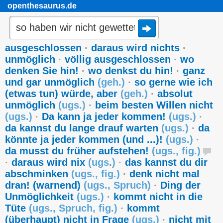
openthesaurus.de
ausgeschlossen
·
daraus wird nichts
·
unmöglich
·
völlig ausgeschlossen
·
wo
denken Sie hin!
·
wo denkst du hin!
·
ganz
und gar unmöglich
(
geh.
)
·
so gerne wie ich
(etwas tun) würde, aber
(
geh.
)
·
absolut
unmöglich
(
ugs.
)
·
beim besten Willen nicht
(
ugs.
)
·
Da kann ja jeder kommen!
(
ugs.
)
·
da kannst du lange drauf warten
(
ugs.
)
·
da
könnte ja jeder kommen (und ...)!
(
ugs.
)
·
da musst du früher aufstehen!
(
ugs.
,
fig.
)
·
daraus wird nix
(
ugs.
)
·
das kannst du dir
abschminken
(
ugs.
,
fig.
)
·
denk nicht mal
dran! (warnend)
(
ugs.
,
Spruch
)
·
Ding der
Unmöglichkeit
(
ugs.
)
·
kommt nicht in die
Tüte
(
ugs.
,
Spruch
,
fig.
)
·
kommt
(überhaupt) nicht in Frage
(
ugs.
)
·
nicht mit