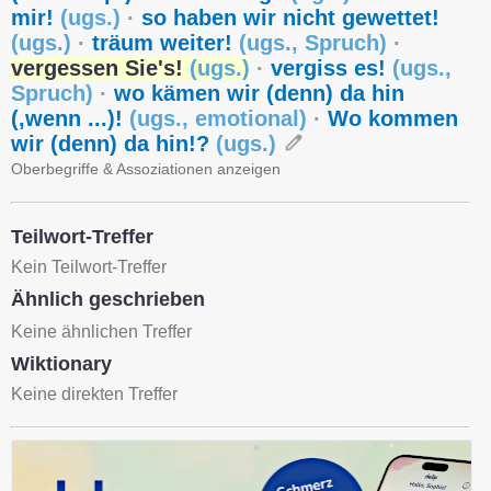
mir!
(
ugs.
)
·
so haben wir nicht gewettet!
(
ugs.
)
·
träum weiter!
(
ugs.
,
Spruch
)
·
vergessen Sie's!
(
ugs.
)
·
vergiss es!
(
ugs.
,
Spruch
)
·
wo kämen wir (denn) da hin
(,wenn ...)!
(
ugs.
,
emotional
)
·
Wo kommen
wir (denn) da hin!?
(
ugs.
)
Oberbegriffe & Assoziationen anzeigen
Teilwort-Treffer
Kein Teilwort-Treffer
Ähnlich geschrieben
Keine ähnlichen Treffer
Wiktionary
Keine direkten Treffer