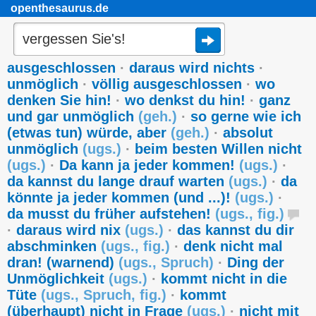
openthesaurus.de
ausgeschlossen
·
daraus wird nichts
·
unmöglich
·
völlig ausgeschlossen
·
wo
denken Sie hin!
·
wo denkst du hin!
·
ganz
und gar unmöglich
(
geh.
)
·
so gerne wie ich
(etwas tun) würde, aber
(
geh.
)
·
absolut
unmöglich
(
ugs.
)
·
beim besten Willen nicht
(
ugs.
)
·
Da kann ja jeder kommen!
(
ugs.
)
·
da kannst du lange drauf warten
(
ugs.
)
·
da
könnte ja jeder kommen (und ...)!
(
ugs.
)
·
da musst du früher aufstehen!
(
ugs.
,
fig.
)
·
daraus wird nix
(
ugs.
)
·
das kannst du dir
abschminken
(
ugs.
,
fig.
)
·
denk nicht mal
dran! (warnend)
(
ugs.
,
Spruch
)
·
Ding der
Unmöglichkeit
(
ugs.
)
·
kommt nicht in die
Tüte
(
ugs.
,
Spruch
,
fig.
)
·
kommt
(überhaupt) nicht in Frage
(
ugs.
)
·
nicht mit