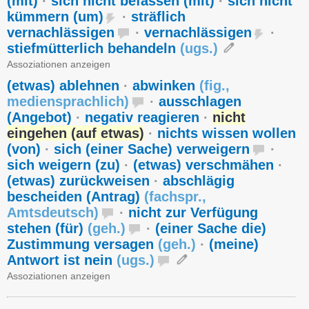
(mit)
·
sich nicht befassen (mit)
·
sich nicht
kümmern (um)
·
sträflich
vernachlässigen
·
vernachlässigen
·
stiefmütterlich behandeln
(
ugs.
)
Assoziationen anzeigen
(etwas) ablehnen
·
abwinken
(
fig.
,
mediensprachlich
)
·
ausschlagen
(Angebot)
·
negativ reagieren
·
nicht
eingehen (auf etwas)
·
nichts wissen wollen
(von)
·
sich (einer Sache) verweigern
·
sich weigern (zu)
·
(etwas) verschmähen
·
(etwas) zurückweisen
·
abschlägig
bescheiden (Antrag)
(
fachspr.
,
Amtsdeutsch
)
·
nicht zur Verfügung
stehen (für)
(
geh.
)
·
(einer Sache die)
Zustimmung versagen
(
geh.
)
·
(meine)
Antwort ist nein
(
ugs.
)
Assoziationen anzeigen