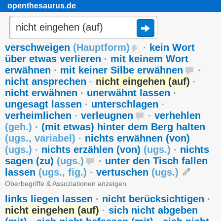
openthesaurus.de
verschweigen
(
Hauptform
)
·
kein Wort
über etwas verlieren
·
mit keinem Wort
erwähnen
·
mit keiner Silbe erwähnen
·
nicht ansprechen
·
nicht eingehen (auf)
·
nicht erwähnen
·
unerwähnt lassen
·
ungesagt lassen
·
unterschlagen
·
verheimlichen
·
verleugnen
·
verhehlen
(
geh.
)
·
(mit etwas) hinter dem Berg halten
(
ugs.
,
variabel
)
·
nichts erwähnen (von)
(
ugs.
)
·
nichts erzählen (von)
(
ugs.
)
·
nichts
sagen (zu)
(
ugs.
)
·
unter den Tisch fallen
lassen
(
ugs.
,
fig.
)
·
vertuschen
(
ugs.
)
Oberbegriffe & Assoziationen anzeigen
links liegen lassen
·
nicht berücksichtigen
·
nicht eingehen (auf)
·
sich nicht abgeben