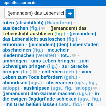
openthesaurus.de
töten (absichtlich)
(
Hauptform
)
·
auslöschen
(
fig.
)
·
(jemandem) das
Lebenslicht ausblasen
(
fig.
)
·
(jemandem)
das Lebenslicht auslöschen
(
fig.
)
·
ermorden
·
(jemandem) (den) Lebensfaden
abschneiden
(
fig.
)
·
meucheln
·
niedermachen
(
veraltet
)
·
tot...
·
umbringen
·
ums Leben bringen
·
zum
Schweigen bringen
(
fig.
)
·
zur Strecke
bringen
(
fig.
)
·
entleiben
(
geh.
)
·
vom
Leben zum Tode befördern
(
geh.
)
·
abmurksen
(
ugs.
)
·
abservieren
(
ugs.
,
fig.
,
salopp
)
·
ausknipsen
(
ugs.
,
fig.
,
salopp
)
·
(jemandem) den Garaus machen
(
ugs.
)
·
in
die ewigen Jagdgründe schicken
(
ugs.
,
fig.
)
·
ins Gras beißen lassen
(
ugs.
,
fig.
)
·
ins