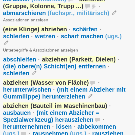
(Gruppe, Kolonne, Trupp ...)
·
abmarschieren
(
fachspr.
,
militärisch
)
Assoziationen anzeigen
(eine Klinge) abziehen
·
schärfen
·
schleifen
·
wetzen
·
scharf machen
(
ugs.
)
Unterbegriffe & Assoziationen anzeigen
abschleifen
·
abziehen (Parkett, Dielen)
·
(die) obere(n) Schicht(en) entfernen
·
schleifen
abziehen (Wasser von Fläche)
·
herunterwischen
·
(mit einem Abzieher mit
Gummilippe) herunterziehen
abziehen (Bauteil im Maschinenbau)
·
ausbauen
·
(mit einem Abzieher =
Spezialwerkzeug) herausziehen
·
herunternehmen
·
lösen
·
abbekommen
(
ugs.
)
·
rausnehmen
(
ugs.
)
·
rausziehen