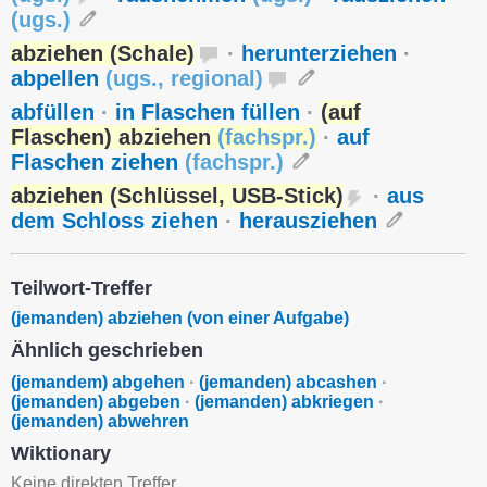
(
ugs.
)
abziehen (Schale)
·
herunterziehen
·
abpellen
(
ugs.
,
regional
)
abfüllen
·
in Flaschen füllen
·
(auf
Flaschen) abziehen
(
fachspr.
)
·
auf
Flaschen ziehen
(
fachspr.
)
abziehen (Schlüssel, USB-Stick)
·
aus
dem Schloss ziehen
·
herausziehen
Teilwort-Treffer
(jemanden) abziehen (von einer Aufgabe)
Ähnlich geschrieben
(jemandem) abgehen
·
(jemanden) abcashen
·
(jemanden) abgeben
·
(jemanden) abkriegen
·
(jemanden) abwehren
Wiktionary
Keine direkten Treffer