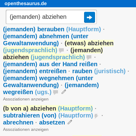
openthesaurus.de
(jemanden) berauben
(
Hauptform
)
·
(jemandem) abnehmen (unter
Gewaltanwendung)
·
(etwas) abziehen
(
jugendsprachlich
)
·
(jemanden)
abziehen
(
jugendsprachlich
)
·
(jemandem) aus der Hand reißen
·
(jemandem) entreißen
·
rauben
(
juristisch
)
·
(jemandem) wegnehmen (unter
Gewaltanwendung)
·
(jemandem)
wegreißen
(
ugs.
)
Assoziationen anzeigen
(b von a) abziehen
(
Hauptform
)
·
subtrahieren (von)
(
Hauptform
)
·
abrechnen
·
absetzen
Assoziationen anzeigen