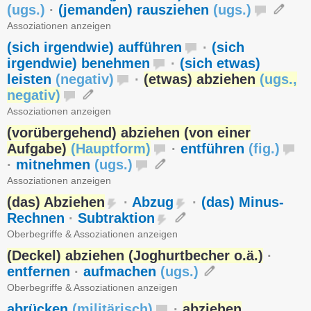
(
ugs.
)
·
(jemanden) rausziehen
(
ugs.
)
Assoziationen anzeigen
(sich irgendwie) aufführen
·
(sich
irgendwie) benehmen
·
(sich etwas)
leisten
(
negativ
)
·
(etwas) abziehen
(
ugs.
,
negativ
)
Assoziationen anzeigen
(vorübergehend) abziehen (von einer
Aufgabe)
(
Hauptform
)
·
entführen
(
fig.
)
·
mitnehmen
(
ugs.
)
Assoziationen anzeigen
(das) Abziehen
·
Abzug
·
(das) Minus-
Rechnen
·
Subtraktion
Oberbegriffe & Assoziationen anzeigen
(Deckel) abziehen (Joghurtbecher o.ä.)
·
entfernen
·
aufmachen
(
ugs.
)
Oberbegriffe & Assoziationen anzeigen
abrücken
(
militärisch
)
·
abziehen