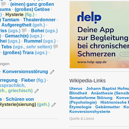
·
(einen) ganz großen
sums
·
(großes) Getöse
·
.
)
·
Hysterie
(
fig.
)
·
) Tamtam
·
Theaterdonner
·
·
Aufgeregtheit
(
geh.
)
·
riss
(
ugs.
)
·
Bohei
(
ugs.
)
)
·
Gemach(e)
(
ugs.
)
·
hei
(
ugs.
)
·
Rummel
(
ugs.
)
·
Tebs
(
ugs.
,
sehr selten
)
·
(großes) Trara
(
ugs.
)
·
zeigen
·
Konversionsstörung
rregung
·
Fieber
(
fig.
)
·
Wikipedia-Links
ssprachlich
,
Uterus
·
Johann Baptist Hofm
eh.
,
griechisch
)
Blindheit
·
Anästhesie (Sensib
Somatoforme Störung
·
Konve
e
·
Schüren von
(Psychologie)
·
Histrionische
Hysterie(sierung)
(
geh.
)
Etymologie
·
Gebärmutter
·
Ko
Konversionshysterie
Quelle & Lizenz