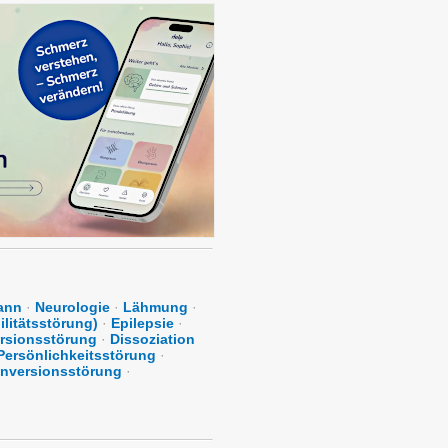
ann
·
Neurologie
·
Lähmung
·
ilitätsstörung)
·
Epilepsie
·
rsionsstörung
·
Dissoziation
 Persönlichkeitsstörung
·
nversionsstörung
·