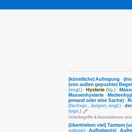
(künstliche) Aufregung
·
(in
(von außen gepushte) Begei
(
engl.
)
·
Hysterie
(
fig.
)
·
Mass
Massenhysterie
·
Medienhy
jemand oder eine Sache)
·
R
(
fachspr.
,
Jargon
,
engl.
)
·
der
(
ugs.
)
Unterbegriffe & Assoziationen an
(übertrieben viel) Tamtam (
salopp
)
·
Aufheben(s)
·
Aufr