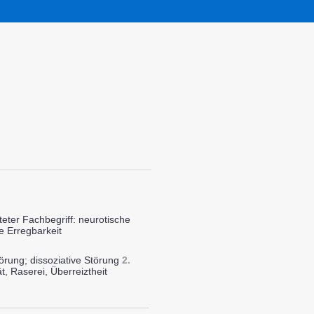
teter Fachbegriff: neurotische
e Erregbarkeit
törung; dissoziative Störung
2.
ät, Raserei, Überreiztheit