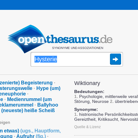
SYNONYME UND ASSOZIATIONEN
szenierte) Begeisterung
·
Wiktionary
sterungswelle
·
Hype (um)
Bedeutungen:
eneuphorie
·
1.
Psychologie, mittlerweile veral
pe
·
Medienrummel (um
Störung, Neurose
2.
übertrieben
eklamerummel
·
Ballyhoo
Synonyme:
 (neueste) heiße Scheiß
1.
histrionische Persönlichkeitss
Gereiztheit, Kritiksucht, Nervosit
zeigen
Quelle & Lizenz
um etwas)
(
ugs.
,
Hauptform
,
egung
·
Aufruhr
(
fig.
)
·