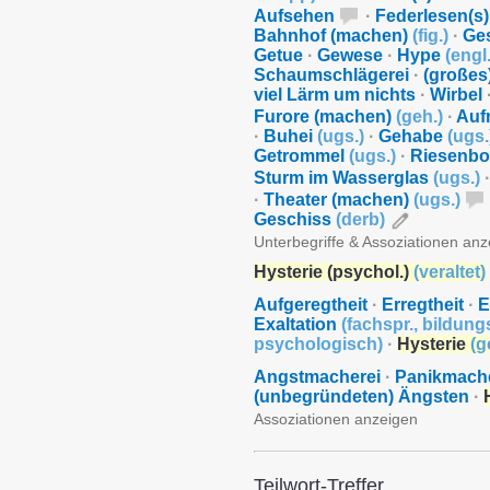
Aufsehen
·
Federlesen(s)
Bahnhof (machen)
(
fig.
)
·
Ge
Getue
·
Gewese
·
Hype
(
engl
Schaumschlägerei
·
(großes
viel Lärm um nichts
·
Wirbel
Furore (machen)
(
geh.
)
·
Auf
·
Buhei
(
ugs.
)
·
Gehabe
(
ugs.
Getrommel
(
ugs.
)
·
Riesenbo
Sturm im Wasserglas
(
ugs.
)
·
·
Theater (machen)
(
ugs.
)
Geschiss
(
derb
)
Unterbegriffe & Assoziationen an
Hysterie (psychol.)
(
veraltet
)
Aufgeregtheit
·
Erregtheit
·
E
Exaltation
(
fachspr.
,
bildung
psychologisch
)
·
Hysterie
(
g
Angstmacherei
·
Panikmach
(unbegründeten) Ängsten
·
Assoziationen anzeigen
Teilwort-Treffer