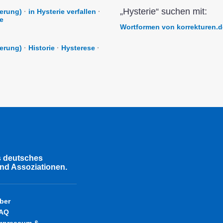
„Hysterie“ suchen mit:
ierung)
·
in Hysterie verfallen
·
e
Wortformen von korrekturen.d
ierung)
·
Historie
·
Hysterese
·
s deutsches
nd Assoziationen.
ber
AQ