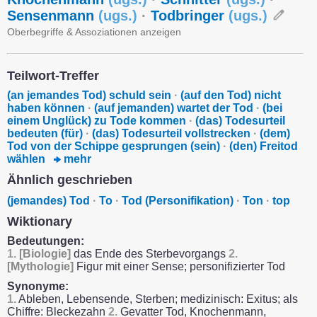
Sensenmann
(
ugs.
)
·
Todbringer
(
ugs.
)
Oberbegriffe & Assoziationen anzeigen
Teilwort-Treffer
(an jemandes Tod) schuld sein
·
(auf den Tod) nicht
haben können
·
(auf jemanden) wartet der Tod
·
(bei
einem Unglück) zu Tode kommen
·
(das) Todesurteil
bedeuten (für)
·
(das) Todesurteil vollstrecken
·
(dem)
Tod von der Schippe gesprungen (sein)
·
(den) Freitod
wählen
mehr
Ähnlich geschrieben
(jemandes) Tod
·
To
·
Tod (Personifikation)
·
Ton
·
top
Wiktionary
Bedeutungen:
1.
[Biologie]
das Ende des Sterbevorgangs
2.
[Mythologie]
Figur mit einer Sense; personifizierter Tod
Synonyme:
1.
Ableben, Lebensende, Sterben; medizinisch: Exitus; als
Chiffre: Bleckezahn
2.
Gevatter Tod, Knochenmann,