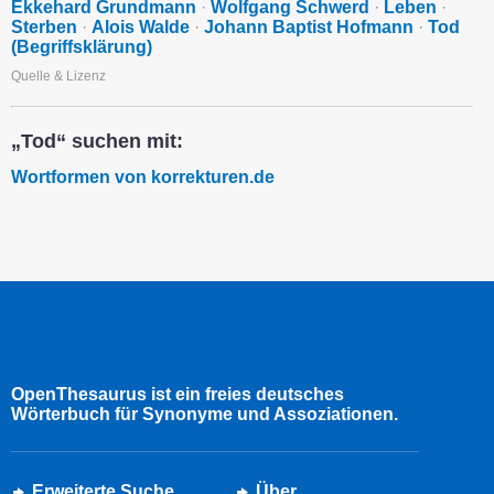
Ekkehard Grundmann
·
Wolfgang Schwerd
·
Leben
·
Sterben
·
Alois Walde
·
Johann Baptist Hofmann
·
Tod
(Begriffsklärung)
Quelle & Lizenz
„Tod“ suchen mit:
Wortformen von korrekturen.de
OpenThesaurus ist ein freies deutsches
Wörterbuch für Synonyme und Assoziationen.
Erweiterte Suche
Über