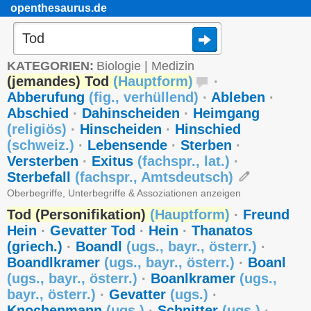
openthesaurus.de
KATEGORIEN:
Biologie
|
Medizin
(jemandes) Tod
(
Hauptform
)
·
Abberufung
(
fig.
,
verhüllend
)
·
Ableben
·
Abschied
·
Dahinscheiden
·
Heimgang
(
religiös
)
·
Hinscheiden
·
Hinschied
(
schweiz.
)
·
Lebensende
·
Sterben
·
Versterben
·
Exitus
(
fachspr.
,
lat.
)
·
Sterbefall
(
fachspr.
,
Amtsdeutsch
)
Oberbegriffe, Unterbegriffe & Assoziationen anzeigen
Tod (Personifikation)
(
Hauptform
)
·
Freund
Hein
·
Gevatter Tod
·
Hein
·
Thanatos
(griech.)
·
Boandl
(
ugs.
,
bayr.
,
österr.
)
·
Boandlkramer
(
ugs.
,
bayr.
,
österr.
)
·
Boanl
(
ugs.
,
bayr.
,
österr.
)
·
Boanlkramer
(
ugs.
,
bayr.
,
österr.
)
·
Gevatter
(
ugs.
)
·
Knochenmann
(
ugs.
)
·
Schnitter
(
ugs.
)
·