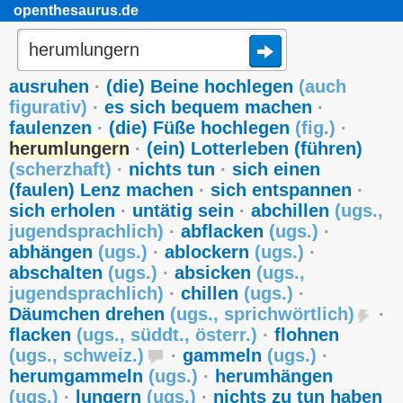
openthesaurus.de
ausruhen
·
(die) Beine hochlegen
(
auch
figurativ
)
·
es sich bequem machen
·
faulenzen
·
(die) Füße hochlegen
(
fig.
)
·
herumlungern
·
(ein) Lotterleben (führen)
(
scherzhaft
)
·
nichts tun
·
sich einen
(faulen) Lenz machen
·
sich entspannen
·
sich erholen
·
untätig sein
·
abchillen
(
ugs.
,
jugendsprachlich
)
·
abflacken
(
ugs.
)
·
abhängen
(
ugs.
)
·
ablockern
(
ugs.
)
·
abschalten
(
ugs.
)
·
absicken
(
ugs.
,
jugendsprachlich
)
·
chillen
(
ugs.
)
·
Däumchen drehen
(
ugs.
,
sprichwörtlich
)
·
flacken
(
ugs.
,
süddt.
,
österr.
)
·
flohnen
(
ugs.
,
schweiz.
)
·
gammeln
(
ugs.
)
·
herumgammeln
(
ugs.
)
·
herumhängen
(
ugs.
)
·
lungern
(
ugs.
)
·
nichts zu tun haben