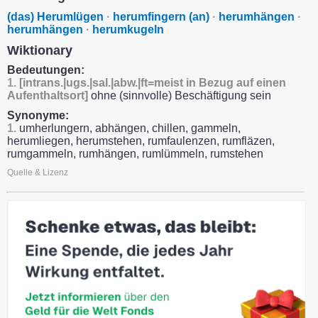
(das) Herumlügen
·
herumfingern (an)
·
herumhängen
·
herumhängen
·
herumkugeln
Wiktionary
Bedeutungen:
1.
[intrans.|ugs.|sal.|abw.|ft=meist in Bezug auf einen
Aufenthaltsort]
ohne (sinnvolle) Beschäftigung sein
Synonyme:
1.
umherlungern, abhängen, chillen, gammeln,
herumliegen, herumstehen, rumfaulenzen, rumfläzen,
rumgammeln, rumhängen, rumlümmeln, rumstehen
Quelle & Lizenz