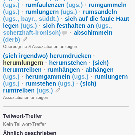
(
ugs.
)
·
rumfaulenzen
(
ugs.
)
·
rumgammeln
(
ugs.
)
·
rumlungern
(
ugs.
)
·
rumsandeln
(
ugs.
,
bayr.
,
süddt.
)
·
sich auf die faule Haut
legen
(
ugs.
)
·
sich festhalten an
(
ugs.
,
scherzhaft-ironisch
)
·
abschimmeln
(
derb
)
Oberbegriffe & Assoziationen anzeigen
(sich irgendwo) herumdrücken
·
herumlungern
·
herumstehen
·
(sich)
herumtreiben
·
rumhängen
·
abhängen
(
ugs.
)
·
herumgammeln
(
ugs.
)
·
rumlungern
(
ugs.
)
·
rumstehen
(
ugs.
)
·
(sich)
rumtreiben
(
ugs.
)
Assoziationen anzeigen
Teilwort-Treffer
Kein Teilwort-Treffer
Ähnlich geschrieben