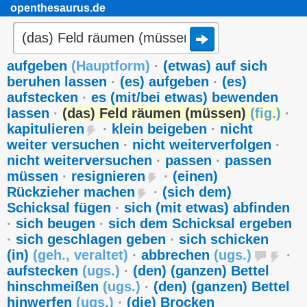
openthesaurus.de
aufgeben
(
Hauptform
)
·
(etwas) auf sich
beruhen lassen
·
(es) aufgeben
·
(es)
aufstecken
·
es (mit/bei etwas) bewenden
lassen
·
(das) Feld räumen (müssen)
(
fig.
)
·
kapitulieren
·
klein beigeben
·
nicht
weiter versuchen
·
nicht weiterverfolgen
·
nicht weiterversuchen
·
passen
·
passen
müssen
·
resignieren
·
(einen)
Rückzieher machen
·
(sich dem)
Schicksal fügen
·
sich (mit etwas) abfinden
·
sich beugen
·
sich dem Schicksal ergeben
·
sich geschlagen geben
·
sich schicken
(in)
(
geh.
,
veraltet
)
·
abbrechen
(
ugs.
)
·
aufstecken
(
ugs.
)
·
(den) (ganzen) Bettel
hinschmeißen
(
ugs.
)
·
(den) (ganzen) Bettel
hinwerfen
(
ugs.
)
·
(die) Brocken