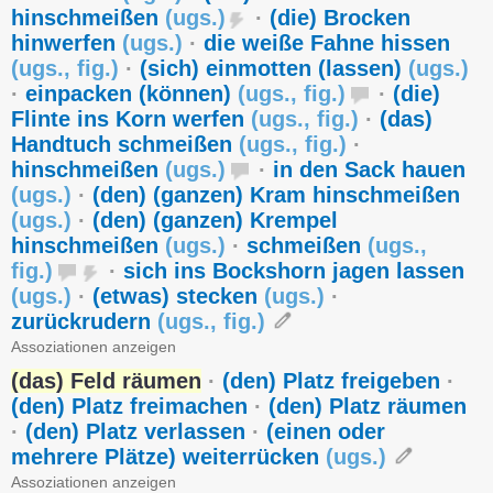
hinschmeißen
(
ugs.
)
·
(die) Brocken
hinwerfen
(
ugs.
)
·
die weiße Fahne hissen
(
ugs.
,
fig.
)
·
(sich) einmotten (lassen)
(
ugs.
)
·
einpacken (können)
(
ugs.
,
fig.
)
·
(die)
Flinte ins Korn werfen
(
ugs.
,
fig.
)
·
(das)
Handtuch schmeißen
(
ugs.
,
fig.
)
·
hinschmeißen
(
ugs.
)
·
in den Sack hauen
(
ugs.
)
·
(den) (ganzen) Kram hinschmeißen
(
ugs.
)
·
(den) (ganzen) Krempel
hinschmeißen
(
ugs.
)
·
schmeißen
(
ugs.
,
fig.
)
·
sich ins Bockshorn jagen lassen
(
ugs.
)
·
(etwas) stecken
(
ugs.
)
·
zurückrudern
(
ugs.
,
fig.
)
Assoziationen anzeigen
(das) Feld räumen
·
(den) Platz freigeben
·
(den) Platz freimachen
·
(den) Platz räumen
·
(den) Platz verlassen
·
(einen oder
mehrere Plätze) weiterrücken
(
ugs.
)
Assoziationen anzeigen