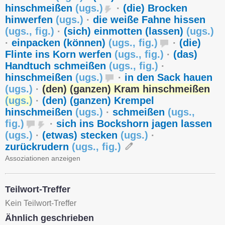
hinschmeißen
(
ugs.
)
·
(die) Brocken
hinwerfen
(
ugs.
)
·
die weiße Fahne hissen
(
ugs.
,
fig.
)
·
(sich) einmotten (lassen)
(
ugs.
)
·
einpacken (können)
(
ugs.
,
fig.
)
·
(die)
Flinte ins Korn werfen
(
ugs.
,
fig.
)
·
(das)
Handtuch schmeißen
(
ugs.
,
fig.
)
·
hinschmeißen
(
ugs.
)
·
in den Sack hauen
(
ugs.
)
·
(den) (ganzen) Kram hinschmeißen
(
ugs.
)
·
(den) (ganzen) Krempel
hinschmeißen
(
ugs.
)
·
schmeißen
(
ugs.
,
fig.
)
·
sich ins Bockshorn jagen lassen
(
ugs.
)
·
(etwas) stecken
(
ugs.
)
·
zurückrudern
(
ugs.
,
fig.
)
Assoziationen anzeigen
Teilwort-Treffer
Kein Teilwort-Treffer
Ähnlich geschrieben