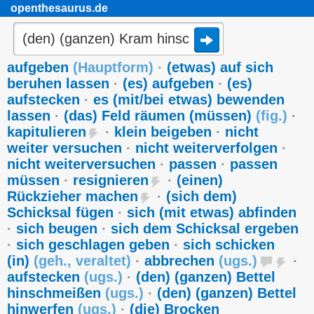
openthesaurus.de
aufgeben
(
Hauptform
)
·
(etwas) auf sich
beruhen lassen
·
(es) aufgeben
·
(es)
aufstecken
·
es (mit/bei etwas) bewenden
lassen
·
(das) Feld räumen (müssen)
(
fig.
)
·
kapitulieren
·
klein beigeben
·
nicht
weiter versuchen
·
nicht weiterverfolgen
·
nicht weiterversuchen
·
passen
·
passen
müssen
·
resignieren
·
(einen)
Rückzieher machen
·
(sich dem)
Schicksal fügen
·
sich (mit etwas) abfinden
·
sich beugen
·
sich dem Schicksal ergeben
·
sich geschlagen geben
·
sich schicken
(in)
(
geh.
,
veraltet
)
·
abbrechen
(
ugs.
)
·
aufstecken
(
ugs.
)
·
(den) (ganzen) Bettel
hinschmeißen
(
ugs.
)
·
(den) (ganzen) Bettel
hinwerfen
(
ugs.
)
·
(die) Brocken