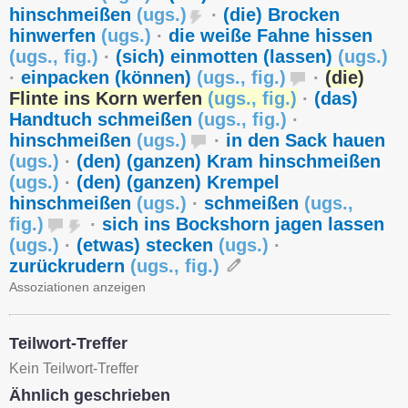
hinschmeißen
(
ugs.
)
·
(die) Brocken
hinwerfen
(
ugs.
)
·
die weiße Fahne hissen
(
ugs.
,
fig.
)
·
(sich) einmotten (lassen)
(
ugs.
)
·
einpacken (können)
(
ugs.
,
fig.
)
·
(die)
Flinte ins Korn werfen
(
ugs.
,
fig.
)
·
(das)
Handtuch schmeißen
(
ugs.
,
fig.
)
·
hinschmeißen
(
ugs.
)
·
in den Sack hauen
(
ugs.
)
·
(den) (ganzen) Kram hinschmeißen
(
ugs.
)
·
(den) (ganzen) Krempel
hinschmeißen
(
ugs.
)
·
schmeißen
(
ugs.
,
fig.
)
·
sich ins Bockshorn jagen lassen
(
ugs.
)
·
(etwas) stecken
(
ugs.
)
·
zurückrudern
(
ugs.
,
fig.
)
Assoziationen anzeigen
Teilwort-Treffer
Kein Teilwort-Treffer
Ähnlich geschrieben