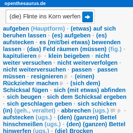
openthesaurus.de
aufgeben
(
Hauptform
)
·
(etwas) auf sich
beruhen lassen
·
(es) aufgeben
·
(es)
aufstecken
·
es (mit/bei etwas) bewenden
lassen
·
(das) Feld räumen (müssen)
(
fig.
)
·
kapitulieren
·
klein beigeben
·
nicht
weiter versuchen
·
nicht weiterverfolgen
·
nicht weiterversuchen
·
passen
·
passen
müssen
·
resignieren
·
(einen)
Rückzieher machen
·
(sich dem)
Schicksal fügen
·
sich (mit etwas) abfinden
·
sich beugen
·
sich dem Schicksal ergeben
·
sich geschlagen geben
·
sich schicken
(in)
(
geh.
,
veraltet
)
·
abbrechen
(
ugs.
)
·
aufstecken
(
ugs.
)
·
(den) (ganzen) Bettel
hinschmeißen
(
ugs.
)
·
(den) (ganzen) Bettel
hinwerfen
(
ugs.
)
·
(die) Brocken