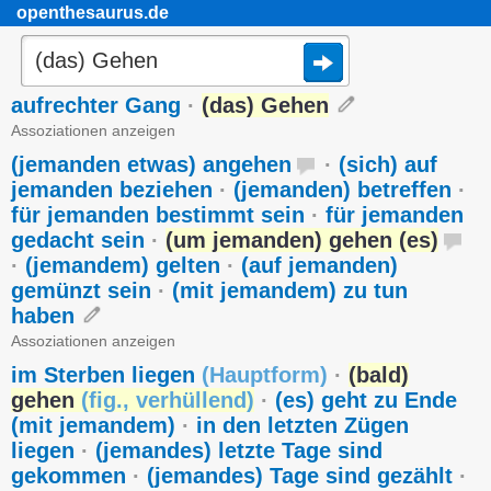
openthesaurus.de
aufrechter Gang
·
(das) Gehen
Assoziationen anzeigen
(jemanden etwas) angehen
·
(sich) auf
jemanden beziehen
·
(jemanden) betreffen
·
für jemanden bestimmt sein
·
für jemanden
gedacht sein
·
(um jemanden) gehen (es)
·
(jemandem) gelten
·
(auf jemanden)
gemünzt sein
·
(mit jemandem) zu tun
haben
Assoziationen anzeigen
im Sterben liegen
(
Hauptform
)
·
(bald)
gehen
(
fig.
,
verhüllend
)
·
(es) geht zu Ende
(mit jemandem)
·
in den letzten Zügen
liegen
·
(jemandes) letzte Tage sind
gekommen
·
(jemandes) Tage sind gezählt
·