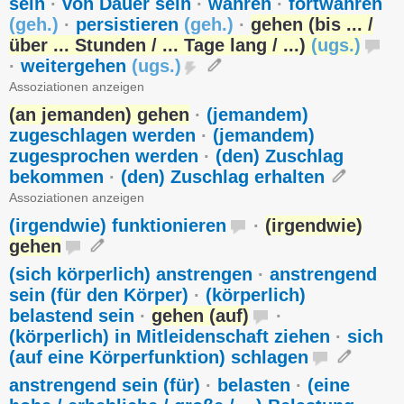
sein
·
von Dauer sein
·
währen
·
fortwähren
(
geh.
)
·
persistieren
(
geh.
)
·
gehen (bis ... /
über ... Stunden / ... Tage lang / ...)
(
ugs.
)
·
weitergehen
(
ugs.
)
Assoziationen anzeigen
(an jemanden) gehen
·
(jemandem)
zugeschlagen werden
·
(jemandem)
zugesprochen werden
·
(den) Zuschlag
bekommen
·
(den) Zuschlag erhalten
Assoziationen anzeigen
(irgendwie) funktionieren
·
(irgendwie)
gehen
(sich körperlich) anstrengen
·
anstrengend
sein (für den Körper)
·
(körperlich)
belastend sein
·
gehen (auf)
·
(körperlich) in Mitleidenschaft ziehen
·
sich
(auf eine Körperfunktion) schlagen
anstrengend sein (für)
·
belasten
·
(eine