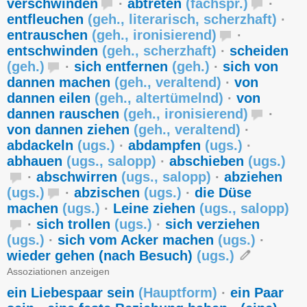
verschwinden
·
abtreten
(
fachspr.
)
·
entfleuchen
(
geh.
,
literarisch
,
scherzhaft
)
·
entrauschen
(
geh.
,
ironisierend
)
·
entschwinden
(
geh.
,
scherzhaft
)
·
scheiden
(
geh.
)
·
sich entfernen
(
geh.
)
·
sich von
dannen machen
(
geh.
,
veraltend
)
·
von
dannen eilen
(
geh.
,
altertümelnd
)
·
von
dannen rauschen
(
geh.
,
ironisierend
)
·
von dannen ziehen
(
geh.
,
veraltend
)
·
abdackeln
(
ugs.
)
·
abdampfen
(
ugs.
)
·
abhauen
(
ugs.
,
salopp
)
·
abschieben
(
ugs.
)
·
abschwirren
(
ugs.
,
salopp
)
·
abziehen
(
ugs.
)
·
abzischen
(
ugs.
)
·
die Düse
machen
(
ugs.
)
·
Leine ziehen
(
ugs.
,
salopp
)
·
sich trollen
(
ugs.
)
·
sich verziehen
(
ugs.
)
·
sich vom Acker machen
(
ugs.
)
·
wieder gehen (nach Besuch)
(
ugs.
)
Assoziationen anzeigen
ein Liebespaar sein
(
Hauptform
)
·
ein Paar