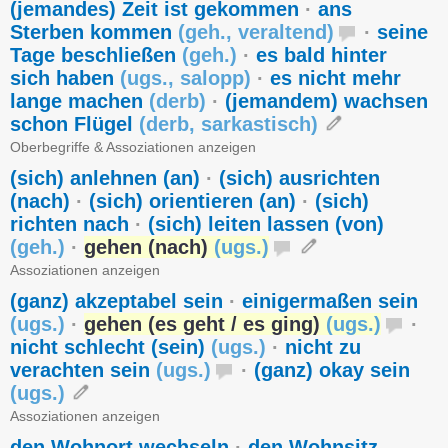
(jemandes) Zeit ist gekommen
·
ans
Sterben kommen
(
geh.
,
veraltend
)
·
seine
Tage beschließen
(
geh.
)
·
es bald hinter
sich haben
(
ugs.
,
salopp
)
·
es nicht mehr
lange machen
(
derb
)
·
(jemandem) wachsen
schon Flügel
(
derb
,
sarkastisch
)
Oberbegriffe & Assoziationen anzeigen
(sich) anlehnen (an)
·
(sich) ausrichten
(nach)
·
(sich) orientieren (an)
·
(sich)
richten nach
·
(sich) leiten lassen (von)
(
geh.
)
·
gehen (nach)
(
ugs.
)
Assoziationen anzeigen
(ganz) akzeptabel sein
·
einigermaßen sein
(
ugs.
)
·
gehen (es geht / es ging)
(
ugs.
)
·
nicht schlecht (sein)
(
ugs.
)
·
nicht zu
verachten sein
(
ugs.
)
·
(ganz) okay sein
(
ugs.
)
Assoziationen anzeigen
den Wohnort wechseln
·
den Wohnsitz