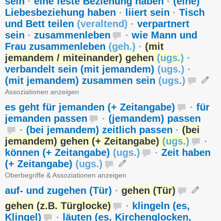
sein
·
eine feste Beziehung haben
·
(eine)
Liebesbeziehung haben
·
liiert sein
·
Tisch
und Bett teilen
(
veraltend
)
·
verpartnert
sein
·
zusammenleben
·
wie Mann und
Frau zusammenleben
(
geh.
)
·
(mit
jemandem / miteinander) gehen
(
ugs.
)
·
verbandelt sein (mit jemandem)
(
ugs.
)
·
(mit jemandem) zusammen sein
(
ugs.
)
Assoziationen anzeigen
es geht für jemanden (+ Zeitangabe)
·
für
jemanden passen
·
(jemandem) passen
·
(bei jemandem) zeitlich passen
·
(bei
jemandem) gehen (+ Zeitangabe)
(
ugs.
)
·
können (+ Zeitangabe)
(
ugs.
)
·
Zeit haben
(+ Zeitangabe)
(
ugs.
)
Oberbegriffe & Assoziationen anzeigen
auf- und zugehen (Tür)
·
gehen (Tür)
gehen (z.B. Türglocke)
·
klingeln (es,
Klingel)
·
läuten (es, Kirchenglocken,