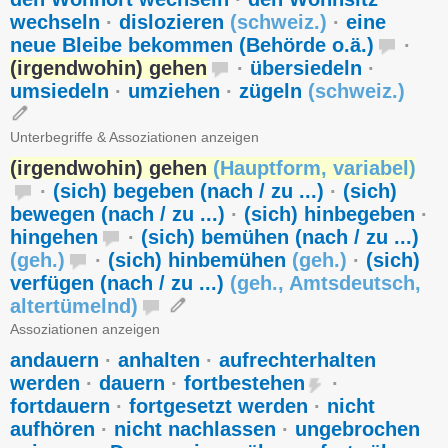
wechseln
·
dislozieren
(
schweiz.
)
·
eine
neue Bleibe bekommen (Behörde o.ä.)
·
(irgendwohin) gehen
·
übersiedeln
·
umsiedeln
·
umziehen
·
zügeln
(
schweiz.
)
Unterbegriffe & Assoziationen anzeigen
(irgendwohin) gehen
(
Hauptform
,
variabel
)
·
(sich) begeben (nach / zu ...)
·
(sich)
bewegen (nach / zu ...)
·
(sich) hinbegeben
·
hingehen
·
(sich) bemühen (nach / zu ...)
(
geh.
)
·
(sich) hinbemühen
(
geh.
)
·
(sich)
verfügen (nach / zu ...)
(
geh.
,
Amtsdeutsch
,
altertümelnd
)
Assoziationen anzeigen
andauern
·
anhalten
·
aufrechterhalten
werden
·
dauern
·
fortbestehen
·
fortdauern
·
fortgesetzt werden
·
nicht
aufhören
·
nicht nachlassen
·
ungebrochen