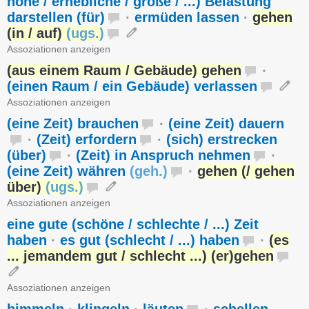
hohe / erhebliche / große / ...) Belastung
darstellen (für)
·
ermüden lassen
·
gehen
(in / auf)
(
ugs.
)
Assoziationen anzeigen
(aus einem Raum / Gebäude) gehen
·
(einen Raum / ein Gebäude) verlassen
Assoziationen anzeigen
(eine Zeit) brauchen
·
(eine Zeit) dauern
·
(Zeit) erfordern
·
(sich) erstrecken
(über)
·
(Zeit) in Anspruch nehmen
·
(eine Zeit) währen
(
geh.
)
·
gehen (/ gehen
über)
(
ugs.
)
Assoziationen anzeigen
eine gute (schöne / schlechte / ...) Zeit
haben
·
es gut (schlecht / ...) haben
·
(es
... jemandem gut / schlecht ...) (er)gehen
Assoziationen anzeigen