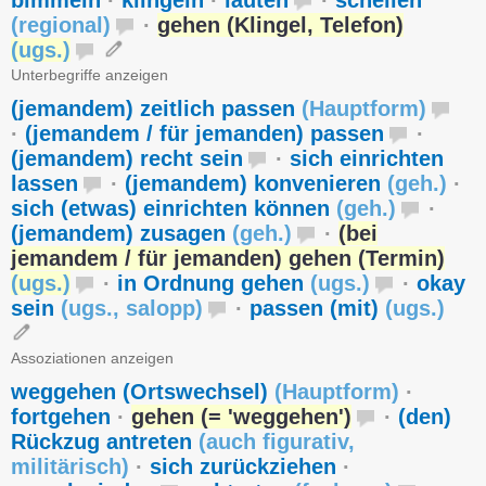
bimmeln
·
klingeln
·
läuten
·
schellen
(
regional
)
·
gehen (Klingel, Telefon)
(
ugs.
)
Unterbegriffe anzeigen
(jemandem) zeitlich passen
(
Hauptform
)
·
(jemandem / für jemanden) passen
·
(jemandem) recht sein
·
sich einrichten
lassen
·
(jemandem) konvenieren
(
geh.
)
·
sich (etwas) einrichten können
(
geh.
)
·
(jemandem) zusagen
(
geh.
)
·
(bei
jemandem / für jemanden) gehen (Termin)
(
ugs.
)
·
in Ordnung gehen
(
ugs.
)
·
okay
sein
(
ugs.
,
salopp
)
·
passen (mit)
(
ugs.
)
Assoziationen anzeigen
weggehen (Ortswechsel)
(
Hauptform
)
·
fortgehen
·
gehen (= 'weggehen')
·
(den)
Rückzug antreten
(
auch figurativ
,
militärisch
)
·
sich zurückziehen
·